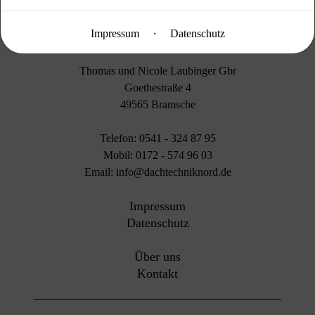
·
Impressum
Datenschutz
Thomas und Nicole Laubinger Gbr
Goethestraße 4
49565 Bramsche
Telefon: 0541 - 324 87 95
Mobil: 0172 - 574 96 03
Email: info@dachtechniknord.de
Impressum
Datenschutz
Über uns
Kontakt